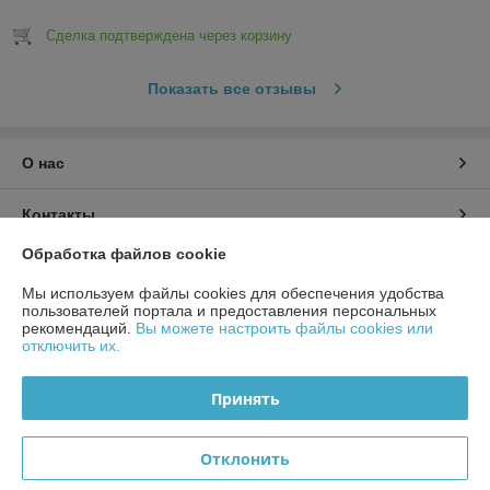
Сделка подтверждена через корзину
Показать все отзывы
О нас
Контакты
Обработка файлов cookie
Доставка и оплата
Мы используем файлы cookies для обеспечения удобства
пользователей портала и предоставления персональных
График работы
рекомендаций.
Вы можете настроить файлы cookies или
отключить их.
Полная версия сайта
Принять
Политика обработки cookies
Отклонить
Сайт создан на платформе Deal.by