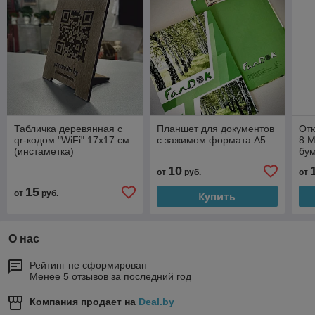
Табличка деревянная с
Планшет для документов
Отк
qr-кодом "WiFi" 17х17 см
с зажимом формата А5
8 М
(инстаметка)
бум
гра
10
от
руб.
от
15
от
руб.
Купить
О нас
Рейтинг не сформирован
Менее 5 отзывов за последний год
Компания продает на
Deal.by