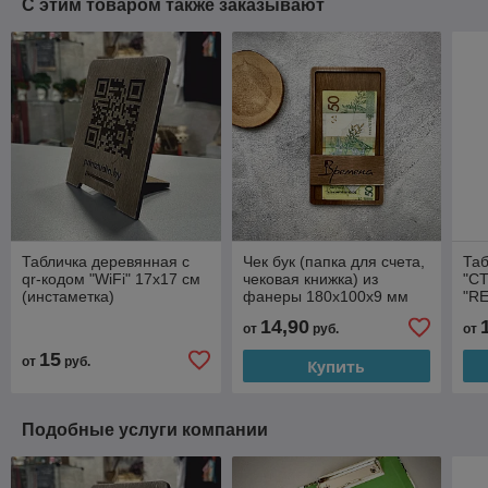
С этим товаром также заказывают
Табличка деревянная с
Чек бук (папка для счета,
Таб
qr-кодом "WiFi" 17х17 см
чековая книжка) из
"С
(инстаметка)
фанеры 180х100х9 мм
"RE
бар
14,90
от
руб.
от
230
15
от
руб.
Купить
Подобные услуги компании